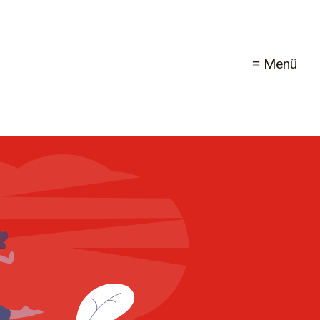
≡ Menü